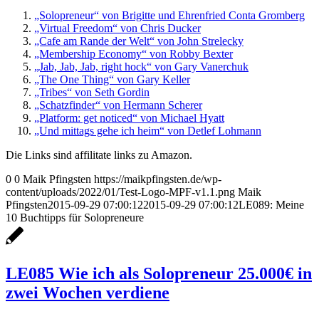
„Solopreneur“ von Brigitte und Ehrenfried Conta Gromberg
„Virtual Freedom“ von Chris Ducker
„Cafe am Rande der Welt“ von John Strelecky
„Membership Economy“ von Robby Bexter
„Jab, Jab, Jab, right hock“ von Gary Vanerchuk
„The One Thing“ von Gary Keller
„Tribes“ von Seth Gordin
„Schatzfinder“ von Hermann Scherer
„Platform: get noticed“ von Michael Hyatt
„Und mittags gehe ich heim“ von Detlef Lohmann
Die Links sind affilitate links zu Amazon.
0
0
Maik Pfingsten
https://maikpfingsten.de/wp-
content/uploads/2022/01/Test-Logo-MPF-v1.1.png
Maik
Pfingsten
2015-09-29 07:00:12
2015-09-29 07:00:12
LE089: Meine
10 Buchtipps für Solopreneure
LE085 Wie ich als Solopreneur 25.000€ in
zwei Wochen verdiene