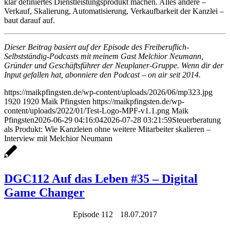
klar definiertes Dienstleistungsprodukt machen. Alles andere –
Verkauf, Skalierung, Automatisierung, Verkaufbarkeit der Kanzlei –
baut darauf auf.
Dieser Beitrag basiert auf der Episode des Freiberuflich-
Selbstständig-Podcasts mit meinem Gast Melchior Neumann,
Gründer und Geschäftsführer der Neuplaner-Gruppe. Wenn dir der
Input gefallen hat, abonniere den Podcast – on air seit 2014.
https://maikpfingsten.de/wp-content/uploads/2026/06/mp323.jpg
1920
1920
Maik Pfingsten
https://maikpfingsten.de/wp-
content/uploads/2022/01/Test-Logo-MPF-v1.1.png
Maik
Pfingsten
2026-06-29 04:16:04
2026-07-28 03:21:59
Steuerberatung
als Produkt: Wie Kanzleien ohne weitere Mitarbeiter skalieren –
Interview mit Melchior Neumann
DGC112 Auf das Leben #35 – Digital
Game Changer
Episode 112
18.07.2017