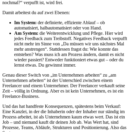
nochmal?“ verpufft ist, wird frei.
Damit arbeitest du auf zwei Ebenen:
Im System:
der definierte, effiziente Ablauf – ob
automatisiert, halbautomatisiert oder von Hand.
Am System:
die Weiterentwicklung und Pflege. Hier wird
jedes Feedback zum Treibstoff. Negatives Feedback verpufft
nicht mehr im Sinne von „Da müssen wir uns nächstes Mal
mehr anstrengen“. Stattdessen fragst du: Wie konnte das
entstehen? Was muss ich am Prozess ändern, damit es nicht
wieder passiert? Entweder funktioniert etwas gut – oder du
lernst etwas. Du gewinnst immer.
Genau dieser Switch von „im Unternehmen arbeiten“ zu „am
Unternehmen arbeiten“ ist der Unterschied zwischen einem
Freelancer und einem Unternehmer. Der Freelancer verkauft seine
Zeit – völlig in Ordnung. Aber es ist kein Unternehmen, es ist ein
Freelance-Business.
Und das hat handfeste Konsequenzen, spätestens beim Verkauf:
Eine Kanzlei, in der die Inhaberin oder der Inhaber nur ständig im
Prozess arbeitet, ist als Unternehmen kaum etwas wert. Das ist ein
Job – und niemand kauft dir deinen Job ab. Was Wert hat, sind
Prozesse, Teams, Abläufe, Strukturen und Positionierung. Also das