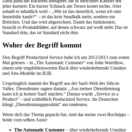
Dazu passt die Bäckerei-Metapher, die in Melchiors Kanzlei seit
jeher kursiert: Ein kurzer Schnack am Tresen kostet nichts. Aber
sobald es inhaltlich wird – „Wie ist das steuerlich, wenn ich eine
Immobilie kaufe?“ – ist das kein Smalltalk mehr, sondern ein
Brötchen. Und das wird abgerechnet. Damit das funktioniert,
braucht es Produktblätter, auf denen schwarz auf weiß steht: Das ist
Standard drin, das ist Standard nicht drin.
Woher der Begriff kommt
Den Begriff Productized Service habe ich um 2012/2013 zum ersten
Mal gelesen – in „The Automatic Customer“ von John Warrillow,
einem sehr empfehlenswerten Buch über wiederkehrende Umsätze
und Abo-Modelle im B2B.
Ursprünglich stammt der Begriff aus der SaaS-Welt des Silicon
Valley. Dienstleister sagten damals: „Aus meiner Dienstleistung
kann ich ja keinen SaaS machen.“ Daraus wurde „Service as a
Product“ – und schließlich Productized Service. Im Deutschen
klingt „Dienstleistungsprodukt“ am rundesten.
Wenn dich das Thema gepackt hat, sind das meine zwei Buchtipps –
beide vom selben Autor:
The Automatic Customer
– über wiederkehrende Umsätze