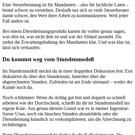
Eine Steuerberatung ist für Mandanten – also für fachliche Laien –
brutal schwer zu verstehen. Deshalb tun sich so viele Steuerberater
damit schwer, den Wert ihrer Arbeit zu kommunizieren. Weil jeder
Fall anders ist.
Bei einem Dienstleistungsprodukt kannst du vorher genau sagen,
was drin ist, was nicht drin ist und wie der Ablauf aussieht. Du
ziehst die Erwartungshaltung des Mandanten klar. Und was klar ist,
lässt sich verkaufen.
Du kommst weg vom Stundenmodell
Im Stundenmodell steckst du in einer doppelten Diskussion fest: Erst
diskutierst du über den Stundensatz, hinterher über die
abgerechneten Stunden. Zufrieden ist am Ende niemand – weder der
Kunde noch du.
Noch schlimmer: Wenn du richtig gut bist und doppelt so schnell
arbeitest wie der Durchschnitt, schießt du dir im Stundenmodell ins
eigene Knie. Aus genau diesem Grund war es in meiner Ingenieur-
Szene Usus, noch ein bisschen Stunden abzutrödeln oder die
Dienstleistung künstlich zu verkomplizieren, um die Abrechnung zu
rechtfertigen.
Beim Dienstleistungsprodukt drehst du die Kalkulation um. Du