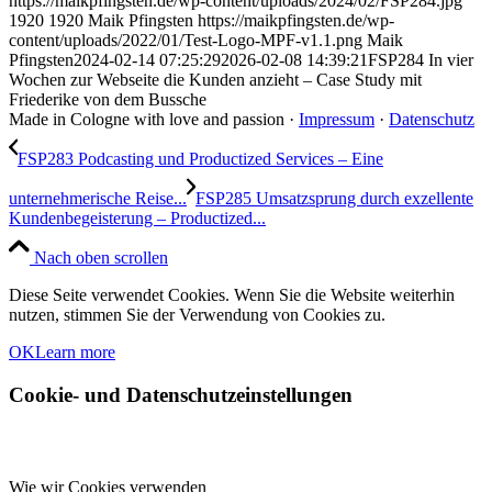
https://maikpfingsten.de/wp-content/uploads/2024/02/FSP284.jpg
1920
1920
Maik Pfingsten
https://maikpfingsten.de/wp-
content/uploads/2022/01/Test-Logo-MPF-v1.1.png
Maik
Pfingsten
2024-02-14 07:25:29
2026-02-08 14:39:21
FSP284 In vier
Wochen zur Webseite die Kunden anzieht – Case Study mit
Friederike von dem Bussche
Made in Cologne with love and passion ·
Impressum
·
Datenschutz
FSP283 Podcasting und Productized Services – Eine
unternehmerische Reise...
FSP285 Umsatzsprung durch exzellente
Kundenbegeisterung – Productized...
Nach oben scrollen
Diese Seite verwendet Cookies. Wenn Sie die Website weiterhin
nutzen, stimmen Sie der Verwendung von Cookies zu.
OK
Learn more
Cookie- und Datenschutzeinstellungen
Wie wir Cookies verwenden