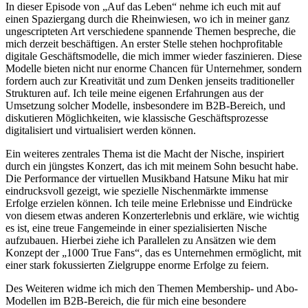
In dieser Episode von „Auf das Leben“ nehme ich euch mit auf
einen Spaziergang durch die Rheinwiesen, wo ich in meiner ganz
ungescripteten Art verschiedene spannende Themen bespreche, die
mich derzeit beschäftigen. An erster Stelle stehen hochprofitable
digitale Geschäftsmodelle, die mich immer wieder faszinieren. Diese
Modelle bieten nicht nur enorme Chancen für Unternehmer, sondern
fordern auch zur Kreativität und zum Denken jenseits traditioneller
Strukturen auf. Ich teile meine eigenen Erfahrungen aus der
Umsetzung solcher Modelle, insbesondere im B2B-Bereich, und
diskutieren Möglichkeiten, wie klassische Geschäftsprozesse
digitalisiert und virtualisiert werden können.
Ein weiteres zentrales Thema ist die Macht der Nische, inspiriert
durch ein jüngstes Konzert, das ich mit meinem Sohn besucht habe.
Die Performance der virtuellen Musikband Hatsune Miku hat mir
eindrucksvoll gezeigt, wie spezielle Nischenmärkte immense
Erfolge erzielen können. Ich teile meine Erlebnisse und Eindrücke
von diesem etwas anderen Konzerterlebnis und erkläre, wie wichtig
es ist, eine treue Fangemeinde in einer spezialisierten Nische
aufzubauen. Hierbei ziehe ich Parallelen zu Ansätzen wie dem
Konzept der „1000 True Fans“, das es Unternehmen ermöglicht, mit
einer stark fokussierten Zielgruppe enorme Erfolge zu feiern.
Des Weiteren widme ich mich den Themen Membership- und Abo-
Modellen im B2B-Bereich, die für mich eine besondere