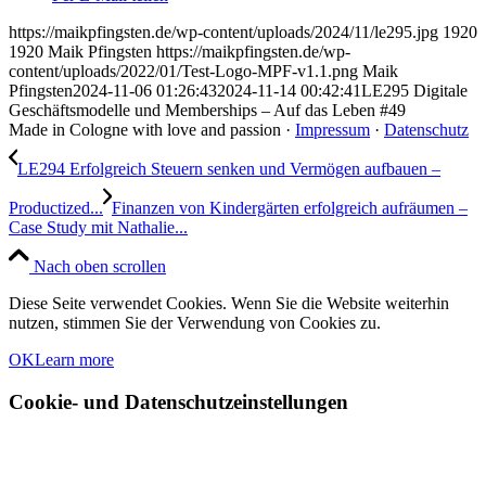
https://maikpfingsten.de/wp-content/uploads/2024/11/le295.jpg
1920
1920
Maik Pfingsten
https://maikpfingsten.de/wp-
content/uploads/2022/01/Test-Logo-MPF-v1.1.png
Maik
Pfingsten
2024-11-06 01:26:43
2024-11-14 00:42:41
LE295 Digitale
Geschäftsmodelle und Memberships – Auf das Leben #49
Made in Cologne with love and passion ·
Impressum
·
Datenschutz
LE294 Erfolgreich Steuern senken und Vermögen aufbauen –
Productized...
Finanzen von Kindergärten erfolgreich aufräumen –
Case Study mit Nathalie...
Nach oben scrollen
Diese Seite verwendet Cookies. Wenn Sie die Website weiterhin
nutzen, stimmen Sie der Verwendung von Cookies zu.
OK
Learn more
Cookie- und Datenschutzeinstellungen