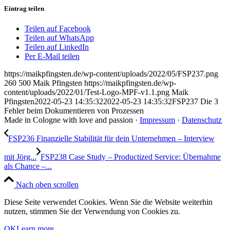
Eintrag teilen
Teilen auf Facebook
Teilen auf WhatsApp
Teilen auf LinkedIn
Per E-Mail teilen
https://maikpfingsten.de/wp-content/uploads/2022/05/FSP237.png
260
500
Maik Pfingsten
https://maikpfingsten.de/wp-
content/uploads/2022/01/Test-Logo-MPF-v1.1.png
Maik
Pfingsten
2022-05-23 14:35:32
2022-05-23 14:35:32
FSP237 Die 3
Fehler beim Dokumentieren von Prozessen
Made in Cologne with love and passion ·
Impressum
·
Datenschutz
FSP236 Finanzielle Stabilität für dein Unternehmen – Interview
mit Jörg...
FSP238 Case Study – Productized Service: Übernahme
als Chance –...
Nach oben scrollen
Diese Seite verwendet Cookies. Wenn Sie die Website weiterhin
nutzen, stimmen Sie der Verwendung von Cookies zu.
OK
Learn more